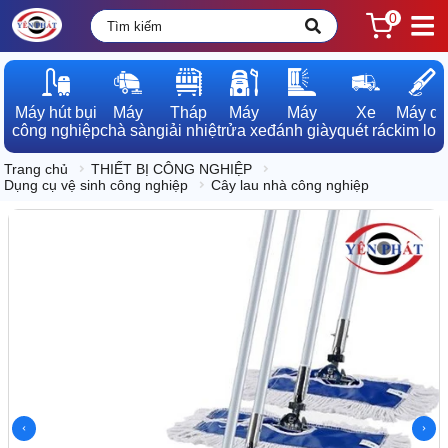
0
Máy hút bụi

Máy

Tháp

Máy

Máy

Xe

Máy dò

công nghiệp
chà sàn
giải nhiệt
rửa xe
đánh giày
quét rác
kim loạ
Trang chủ
THIẾT BỊ CÔNG NGHIỆP
Dụng cụ vệ sinh công nghiệp
Cây lau nhà công nghiệp