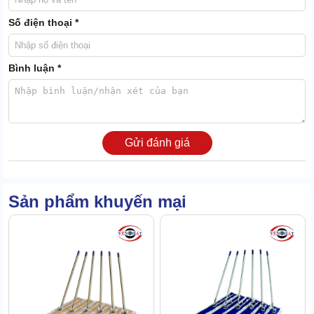
Số điện thoại *
Bình luận *
Hình dáng chữ nhật thông minh, có thể làm sạch sát mép tường,
góc cạnh nhanh chóng.
Gửi đánh giá
Đầu cán lau bọc nhựa chống trượt
Phần đầu tay cầm được bọc 1 lớp nhựa ABS, kết hợp với các điểm
gờ nổi, tăng độ bám. Giảm nguy cơ trơn trượt ngay cả khi tay ướt.
Sản phẩm khuyến mại