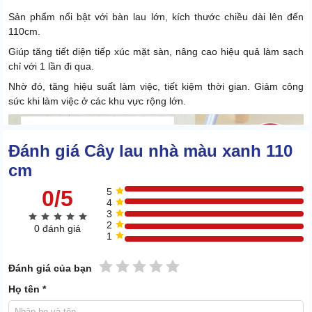
Sản phẩm nổi bật với bàn lau lớn, kích thước chiều dài lên đến
110cm.
Giúp tăng tiết diện tiếp xúc mặt sàn, nâng cao hiệu quả làm sạch
chỉ với 1 lần đi qua.
Nhờ đó, tăng hiệu suất làm việc, tiết kiệm thời gian. Giảm công
sức khi làm việc ở các khu vực rộng lớn.
Đánh giá Cây lau nhà màu xanh 110
cm
0/5
5
4
3
2
0 đánh giá
1
1 sao
2 sao
3 sao
4 sao
5 sao
Đánh giá của bạn
Họ tên *