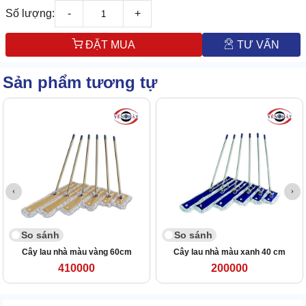
Số lượng:
-
+
ĐẶT MUA
TƯ VẤN
Sản phẩm tương tự
So sánh
So sánh
Cây lau nhà màu vàng 60cm
Cây lau nhà màu xanh 40 cm
410000
200000