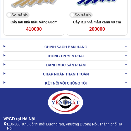
So sánh
So sánh
Cây lau nhà màu vàng 60cm
Cây lau nhà màu xanh 40 cm
410000
200000
CHÍNH SÁCH BÁN HÀNG
THÔNG TIN YÊN PHÁT
Đảm bảo thao tác cầm nắm luôn chắc chắn, giúp người dùng kiểm
DANH MỤC SẢN PHẨM
soát
công cụ vệ sinh
dễ dàng hơn.
CHẤP NHẬN THANH TOÁN
Đặc biệt, khi cần dùng lực mạnh để làm sạch vết bẩn cứng đầu.
KẾT NỐI VỚI CHÚNG TÔI
Khớp nối cán và bàn lau cố định siêu chắc chắn
Bộ phận khớp được chế tạo từ hợp kim không gỉ, gia công tỉ mỉ,
chắc chắn.
Đảm bảo liên kết chặt chẽ giữa cán với bàn lau. Ngăn ngừa tình
trạng lỏng lẻo, hoặc gãy vỡ khi làm việc với cường độ cao.
VPGD tại Hà Nội
L10-L06, Khu đô thị mới Dương Nội, Phường Dương Nội, Thành phố Hà
Nội