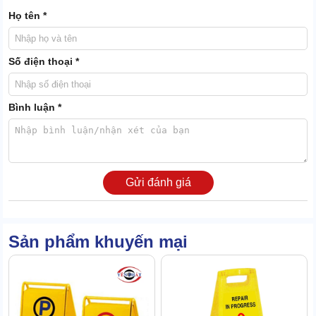
Họ tên *
Số điện thoại *
Biển báo cảnh báo người đi đường về nguy cơ trơn trượt hoặc hóa
chất vệ sinh.
Bình luận *
Khu vực đang có điện rò rỉ:
Tại khu vực đang sửa chữa điện, nguy cơ rò rỉ điện rất cao nên
thường có biển B131 để cảnh báo người đi đường.
Gửi đánh giá
Sản phẩm khuyến mại