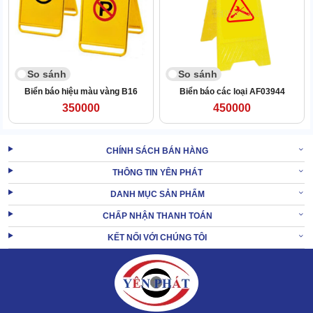
So sánh
So sánh
Biển báo hiệu màu vàng B16
Biển báo các loại AF03944
350000
450000
CHÍNH SÁCH BÁN HÀNG
Nhân viên sửa chữa điện sẽ đặt biển ở gần xung quanh. Chủ yếu
THÔNG TIN YÊN PHÁT
biển này sẽ xuất hiện ở trung tâm thương mại, khách sạn hoặc
công trường.
DANH MỤC SẢN PHẨM
Khu vực dễ té ngã:
CHẤP NHẬN THANH TOÁN
Những khu vực có thiết kế không bằng phẳng nhu cầu thang, ao
KẾT NỐI VỚI CHÚNG TÔI
hồ, nền trơn, ướt thường có biển cảnh báo B131.
Biển này cảnh báo mọi người tránh xa hoặc cẩn thận hơn khi đi lại.
Giảm nguy cơ tai nạn tại không gian công cộng như: nhà hàng,
quán cà phê,...