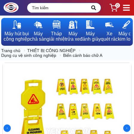
0
Máy hút bụi

Máy

Tháp

Máy

Máy

Xe

Máy dò

công nghiệp
chà sàn
giải nhiệt
rửa xe
đánh giày
quét rác
kim loạ
Trang chủ
THIẾT BỊ CÔNG NGHIỆP
Dụng cụ vệ sinh công nghiệp
Biển cảnh báo chữ A