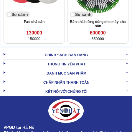
So sánh
So sánh
Pad chà sàn
Bàn chải cứng dùng cho máy chà
sàn
130000
600000
150000
650000
CHÍNH SÁCH BÁN HÀNG
THÔNG TIN YÊN PHÁT
DANH MỤC SẢN PHẨM
CHẤP NHẬN THANH TOÁN
KẾT NỐI VỚI CHÚNG TÔI
Lực ma sát cũng rất mạnh mẽ, có thể quét sạch mọi vết bẩn nơi
bàn chải đi qua.
Đặc biệt, bàn chải còn có diện tích tiếp xúc rộng, duy trì sức làm
việc trong nhiều giờ.
Vậy nên, đáp ứng nhanh nhu cầu vệ sinh mặt sàn có quy mô lớn.
VPGD tại Hà Nội