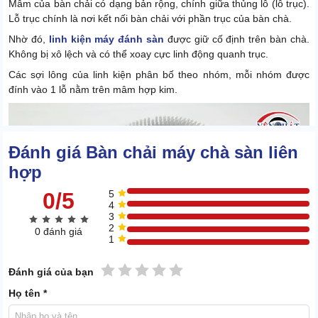
Mâm của bàn chải có dạng bản rộng, chính giữa thủng lỗ (lỗ trục).
Lỗ trục chính là nơi kết nối bàn chải với phần trục của bàn chà.
Nhờ đó,
linh kiện máy đánh sàn
được giữ cố định trên bàn chà.
Không bị xô lệch và có thể xoay cực linh động quanh trục.
Các sợi lông của linh kiện phân bố theo nhóm, mỗi nhóm được
đính vào 1 lỗ nằm trên mâm hợp kim.
Đánh giá Bàn chải máy chà sàn liên
hợp
0/5
5
4
3
2
0 đánh giá
1
1 sao
2 sao
3 sao
4 sao
5 sao
Đánh giá của bạn
Họ tên *