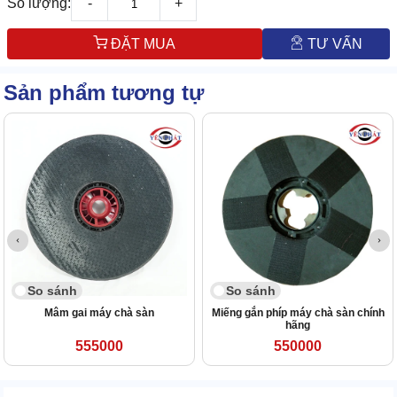
Số lượng:
-
+
ĐẶT MUA
TƯ VẤN
Sản phẩm tương tự
So sánh
So sánh
Mâm gai máy chà sàn
Miếng gắn phíp máy chà sàn chính
hãng
555000
550000