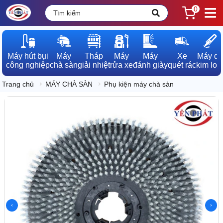
0
Máy hút bụi

Máy

Tháp

Máy

Máy

Xe

Máy dò

công nghiệp
chà sàn
giải nhiệt
rửa xe
đánh giày
quét rác
kim loạ
Trang chủ
MÁY CHÀ SÀN
Phụ kiện máy chà sàn